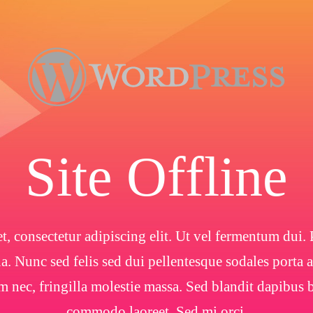
Site Offline
, consectetur adipiscing elit. Ut vel fermentum dui. P
. Nunc sed felis sed dui pellentesque sodales porta
m nec, fringilla molestie massa. Sed blandit dapibu
commodo laoreet. Sed mi orci.