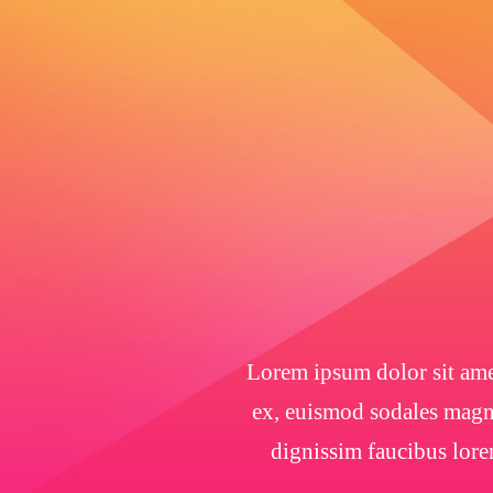
Lorem ipsum dolor sit amet
ex, euismod sodales magna
dignissim faucibus lore