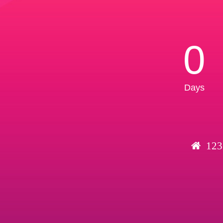
0
Days
123 